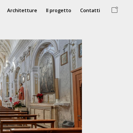
Architetture
Il progetto
Contatti
ia SS. Assunta
Chiesa del SS. Crocifisso
 Generosa
Polizzi Generosa