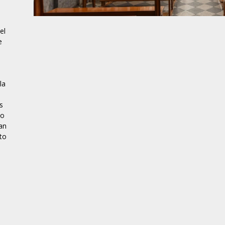
el
e
l
la
terina
Eremo di S. Gandolfo
Chiesa de
rosa
Polizzi Generosa, XIV sec.
Polizzi Gene
s
no
an
to