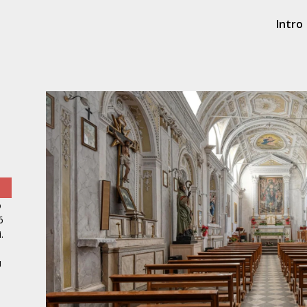
Intro
o
6
.
elle Grazie
Chiesa di S. Orsola
Chiesa di Mar
u
 XV sec.
Polizzi Generosa, XIV sec.
Polizzi