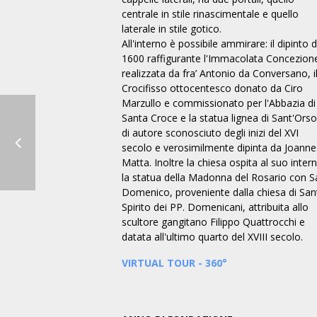
centrale in stile rinascimentale e quello
laterale in stile gotico.
All'interno è possibile ammirare: il dipinto d
1600 raffigurante l'Immacolata Concezion
realizzata da fra’ Antonio da Conversano, i
Crocifisso ottocentesco donato da Ciro
Marzullo e commissionato per l'Abbazia di
Santa Croce e la statua lignea di Sant'Orso
Chiesa di S. Gandolfo la Povera
Chiesa di S. Ca
di autore sconosciuto degli inizi del XVI
Polizzi Generosa, XVII sec.
Polizzi Gene
secolo e verosimilmente dipinta da Joanne
Matta. Inoltre la chiesa ospita al suo inter
la statua della Madonna del Rosario con S
Domenico, proveniente dalla chiesa di San
Spirito dei PP. Domenicani, attribuita allo
scultore gangitano Filippo Quattrocchi e
datata all'ultimo quarto del XVIII secolo.
VIRTUAL TOUR - 360°