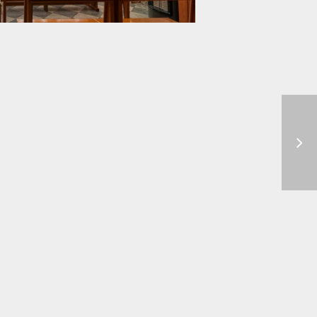
ll’Udienza
Chiesa di S. Antonio Abate
rosa, XII sec.
Polizzi Generosa, XIV sec.