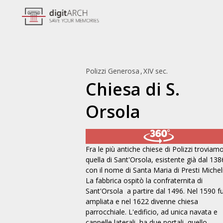
Polizzi Generosa
XIV sec.
Chiesa di S.
Orsola
Fra le più antiche chiese di Polizzi troviam
quella di Sant'Orsola, esistente già dal 138
con il nome di Santa Maria di Presti Micheli
La fabbrica ospitò la confraternita di
Chiesa di S. Margherita
Chiesa di S. Maria d
Sant'Orsola a partire dal 1496. Nel 1590 f
Polizzi Generosa, XIV sec.
Polizzi Generosa,
ampliata e nel 1622 divenne chiesa
parrocchiale. L'edificio, ad unica navata e
cappelle laterali, ha due portali, quello