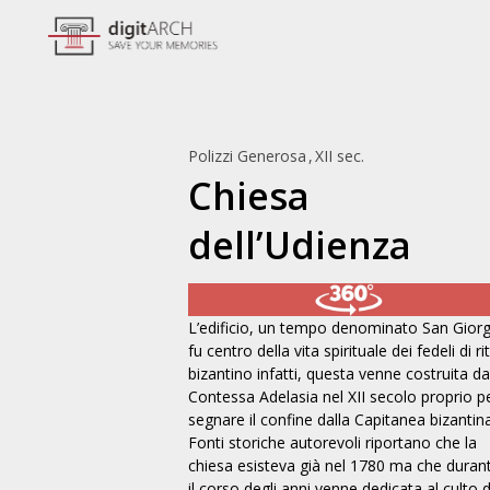
Polizzi Generosa
XII sec.
Chiesa
dell’Udienza
L’edificio, un tempo denominato San Giorg
Chiesa di S. Margherita
Chiesa di S. Maria d
fu centro della vita spirituale dei fedeli di ri
Polizzi Generosa, XIV sec.
Polizzi Generosa,
bizantino infatti, questa venne costruita da
Contessa Adelasia nel XII secolo proprio p
segnare il confine dalla Capitanea bizantina
Fonti storiche autorevoli riportano che la
chiesa esisteva già nel 1780 ma che duran
il corso degli anni venne dedicata al culto d