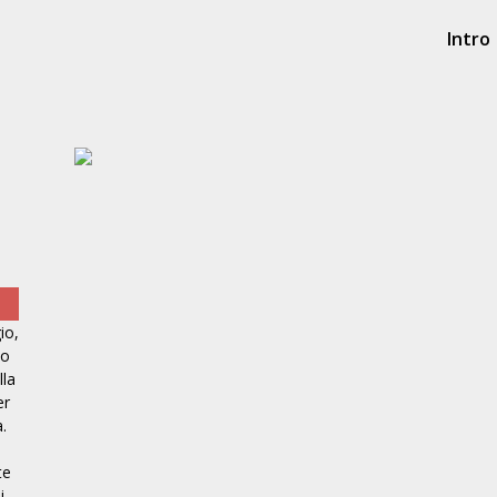
Intro
io,
elle Grazie
Chiesa di S. Orsola
Chiesa di Mar
to
 XV sec.
Polizzi Generosa, XIV sec.
Polizzi
lla
er
.
te
i