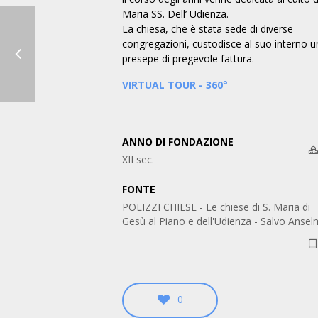
Maria SS. Dell’ Udienza.
La chiesa, che è stata sede di diverse
congregazioni, custodisce al suo interno u
presepe di pregevole fattura.
Chiesa di S. Gandolfo la Povera
Chiesa di S. Ca
Polizzi Generosa, XVII sec.
Polizzi Gene
VIRTUAL TOUR - 360°
ANNO DI FONDAZIONE
XII sec.
FONTE
POLIZZI CHIESE - Le chiese di S. Maria di
Gesù al Piano e dell'Udienza - Salvo Anse
0