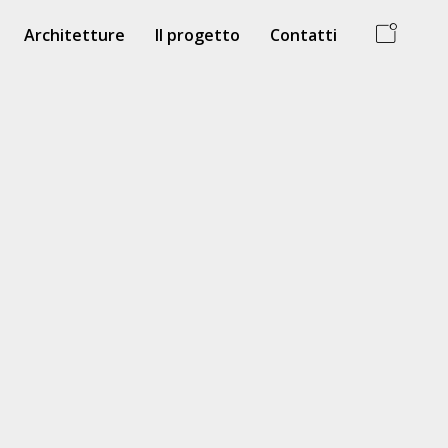
Architetture
Il progetto
Contatti
ia SS. Assunta
Chiesa del SS. Crocifisso
 Generosa
Polizzi Generosa