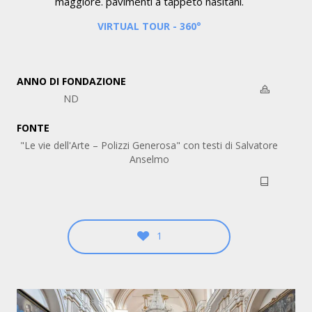
maggiore. pavimenti a tappeto nasitani.
VIRTUAL TOUR - 360°
Chiesa di S. Orsola
Polizzi Generosa, XIV sec.
ANNO DI FONDAZIONE
ND
FONTE
"Le vie dell'Arte – Polizzi Generosa" con testi di Salvatore
Anselmo
1
Chiesa di Maria SS. Assunta
Polizzi Generosa