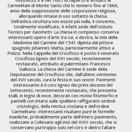
Polizzi Generosa, XIV sec.
Carmelitani di Monte Santo che lo tennero fino al 1866,
anno della soppressione delle corporazioni religiose,
allorquando rimase in uso soltanto la chiesa.
Dell'antica struttura non esiste più nulla, il convento,
totalmente modificato, è infatti sede dell'Istituto
Tecnico per Geometri. La chiesa in compenso conserva
interessanti opere d'arte tra cui, a destra, la tela della
Madonna del Carmine del 1541 dipinta dal pittore
spagnolo Johannes Matta, particolarmente attivo a
Polizzi. Nella Cappella del Crocifisso è posto il venerato
Crocifisso ligneo del XVII secolo, recentemente
restaurato, attribuito al palermitano Francesco
Gallusca. La chiesa del Carmine è sede della
Deputazione del Crocifisso che, dall'ultimo ventennio
Chiesa di S. Maria delle Grazie
del XVII secolo, cura la festa in suo onore. Parimenti
Polizzi Generosa, XV sec.
interessante è il coro ligneo dei primi decenni del
Settecento, recentemente restaurato, che presenta
stalli, in legno di noce, decorati con motivi fitomorfici e
pannelli con intarsi sulle spalliere raffiguranti simboli
cristologici, della mistica cristiana e dell'ordine
Carmelitano. Interessanti risultano pure le formelle
maioliche, probabilmente parte dell'intero pavimento,
realizzate a Collesano agli inizi del XVIII secolo, che si
conservano purtroppo solo nel coro e dietro l'altare